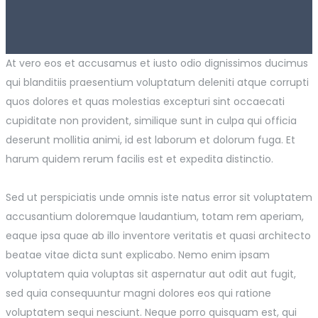
At vero eos et accusamus et iusto odio dignissimos ducimus
qui blanditiis praesentium voluptatum deleniti atque corrupti
quos dolores et quas molestias excepturi sint occaecati
cupiditate non provident, similique sunt in culpa qui officia
deserunt mollitia animi, id est laborum et dolorum fuga. Et
harum quidem rerum facilis est et expedita distinctio.
Sed ut perspiciatis unde omnis iste natus error sit voluptatem
accusantium doloremque laudantium, totam rem aperiam,
eaque ipsa quae ab illo inventore veritatis et quasi architecto
beatae vitae dicta sunt explicabo. Nemo enim ipsam
voluptatem quia voluptas sit aspernatur aut odit aut fugit,
sed quia consequuntur magni dolores eos qui ratione
voluptatem sequi nesciunt. Neque porro quisquam est, qui