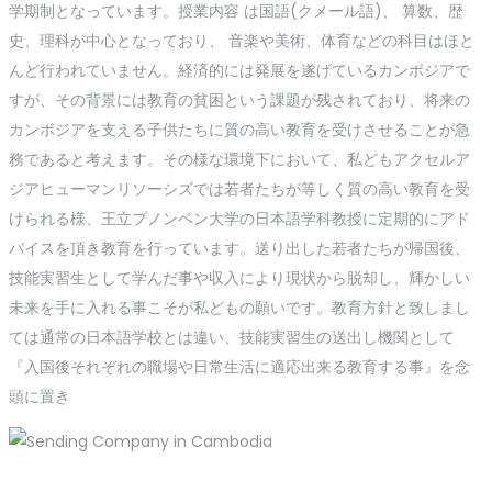
学期制となっています。授業内容 は国語(クメール語)、 算数、歴
史、理科が中心となっており、 音楽や美術、体育などの科目はほと
んど行われていません。経済的には発展を遂げているカンボジアで
すが、その背景には教育の貧困という課題が残されており、将来の
カンボジアを支える子供たちに質の高い教育を受けさせることが急
務であると考えます。その様な環境下において、私どもアクセルア
ジアヒューマンリソーシズでは若者たちが等しく質の高い教育を受
けられる様、王立プノンペン大学の日本語学科教授に定期的にアド
バイスを頂き教育を行っています。送り出した若者たちが帰国後、
技能実習生として学んだ事や収入により現状から脱却し、輝かしい
未来を手に入れる事こそが私どもの願いです。教育方針と致しまし
ては通常の日本語学校とは違い、技能実習生の送出し機関として
『入国後それぞれの職場や日常生活に適応出来る教育する事』を念
頭に置き