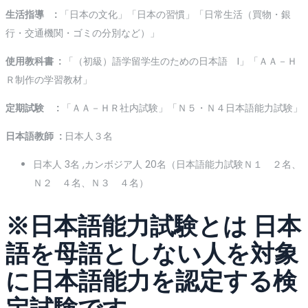
生活指導 :
「日本の文化」「日本の習慣」「日常生活（買物・銀
行・交通機関・ゴミの分別など）」
使用教科書
:
「（初級）語学留学生のための日本語 I」「ＡＡ－Ｈ
Ｒ制作の学習教材」
定期試験 :
「ＡＡ－ＨＲ社内試験」「Ｎ５・Ｎ４日本語能力試験」
日本語教師
:
日本人３名
日本人 3名 ,カンボジア人 20名（日本語能力試験Ｎ１ ２名、
Ｎ２ ４名、Ｎ３ ４名）
※日本語能力試験とは 日本
語を母語としない人を対象
に日本語能力を認定する検