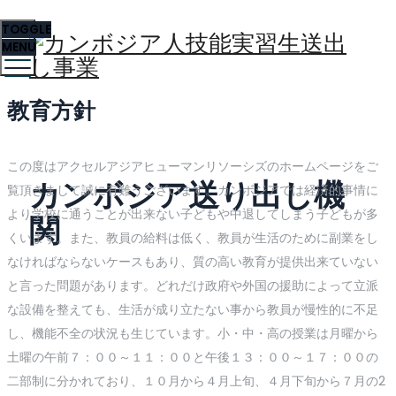
TOGGLE
MENU
教育方針
この度はアクセルアジアヒューマンリソーシズのホームページをご
カンボジア送り出し機
覧頂きまして誠に有難うございます。カンボジアでは経済的事情に
より学校に通うことが出来ない子どもや中退してしまう子どもが多
関
くいます。また、教員の給料は低く、教員が生活のために副業をし
なければならないケースもあり、質の高い教育が提供出来ていない
と言った問題があります。どれだけ政府や外国の援助によって立派
な設備を整えても、生活が成り立たない事から教員が慢性的に不足
し、機能不全の状況も生じています。小・中・高の授業は月曜から
土曜の午前７：００～１１：００と午後１３：００～１７：００の
二部制に分かれており、１０月から４月上旬、４月下旬から７月の2