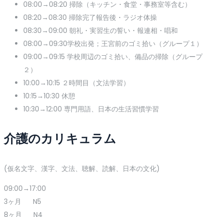
08:00→08:20 掃除（キッチン・食堂・事務室等含む）
08:20→08:30 掃除完了報告後・ラジオ体操
08:30→09:00 朝礼・実習生の誓い・報連相・唱和
08:00→09:30学校出発；王宮前のゴミ拾い（グループ１）
09:00→09:15 学校周辺のゴミ拾い、備品の掃除（グループ
２）
10:00→10:15 ２時間目（文法学習）
10:15→10:30 休憩
10:30→12:00 専門用語、日本の生活習慣学習
介護のカリキュラム
(仮名文字、漢字、文法、聴解、読解、日本の文化)
09:00→17:00
3ヶ月 N5
8ヶ月 N4