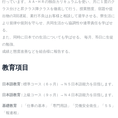
行っています。ＡＡ-ＨＲの独自カリキュラムを使い、月に１度のク
ラス分けと昇クラス降クラスを徹底して行う。授業態度、宿題や提
出物の3回遅延、素行不良はお客様と相談して退学させる。寮生活に
より規律や規則を守らせ、共同生活から協調性や連帯責任を学ばせ
る。
また、同時に日本での生活についても学ばせる。 毎月、15日に生徒
の勉強、
成績と態度改善などを組合様に報告する。
教育項目
日本語教育 :
標準コース（６ヶ月）→Ｎ５日本語能力を目指します。
日本語教育 :
上級コース（９ヶ月）→Ｎ４日本語能力を目指します。
基礎教育
:
「仕事の基本」「専門用語」「労働安全衛生」「５Ｓ」
「報連相」