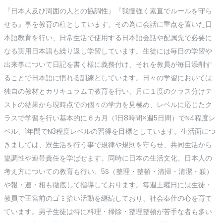
『日本人及び周囲の人との協調性』『我慢強く素直でルールを守ら
せる』事を教育の柱としています。その為に会話に重点を置いた日
本語教育を行い、日常生活で使用する日本語会話や配属先で必要に
なる実用日本語も繰り返し学習しています。生徒には毎日の学習や
出来事について日記を書く様に義務付け、それを教員が毎日添削す
ることで日本語に慣れる訓練としています。日々の学習においては
独自の教材とカリキュラムで教育を行い、月に１度のクラス分けテ
ストの結果から現時点での個々の学力を見極め、レベルに応じたク
ラスで学習を行い基本的に６カ月（1日8時間×週5日間）でN4程度レ
ベル、1年間でN3程度レベルの習得を目標としています。生活面につ
きましては、寮生活を行う事で規律や規則を守らせ、共同生活から
協調性や連帯責任を学ばせます。同時に日本の生活文化、日本人の
考え方についての教育も行い、5S（整理・整頓・清掃・清潔・躾）
や報・連・相も徹底して指導しております。毎週土曜日には生徒・
教員で王宮前のゴミ拾い活動を継続しており、社会奉仕の心を育て
ています。男子生徒は特に料理・掃除・整理整頓が苦手な者も多い